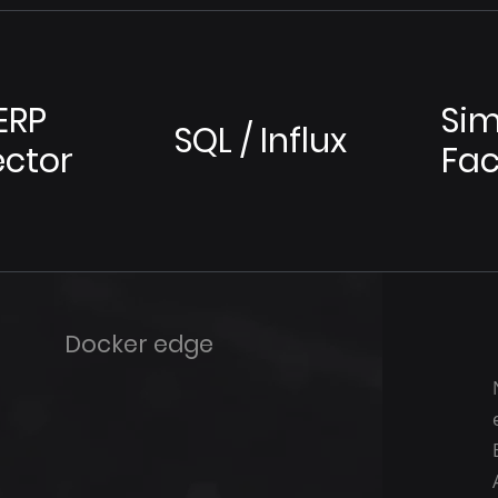
ERP
Sim
SQL / Influx
ctor
Fac
Docker edge