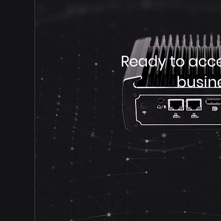
Ready to acce
busin