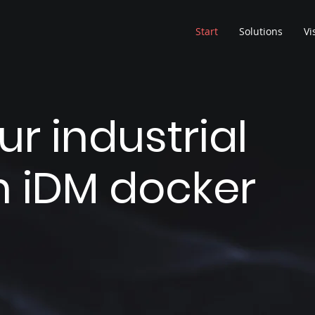
Start
Solutions
Vi
r industrial
h iDM docker