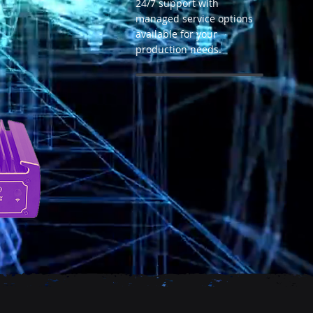
, wie es entstanden ist und was
24/7 support with
managed service options
 Konkurrenz unterscheidet. Hebe
available for your
 dein Unternehmen besonders
production needs.
r du bist.
hren