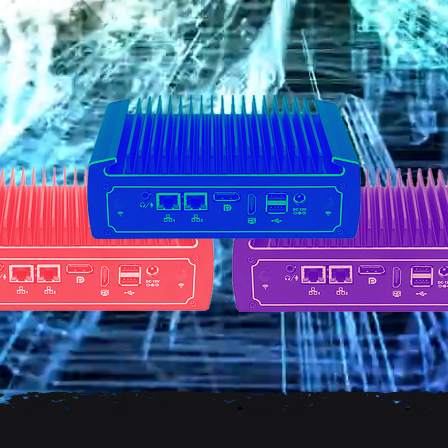
Unternehmens
dich von der
hervor, was
macht und we
Mehr erfa