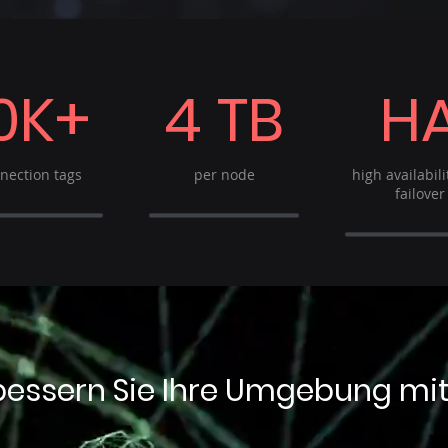
0K+
4 TB
H
nection tags
per node
high
availabil
failover
bessern Sie Ihre Umgebung mit