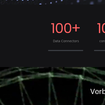
100+
1
Data Connectors
con
Ver