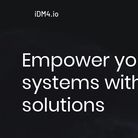
iDM4.io
Empower you
systems wit
solutions