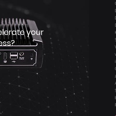
lerate your
ess?