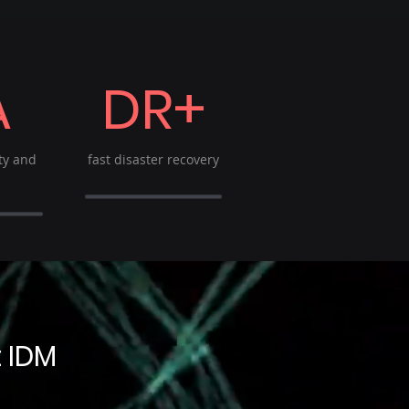
A
DR+
ity and
fast disaster
recovery
 IDM