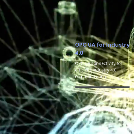
OPC UA for Industry
4.0
OPC UA connectivity for
efficient Industry 4.0
communication.
Unerreichte Geschw
Tadellose Zuverläs