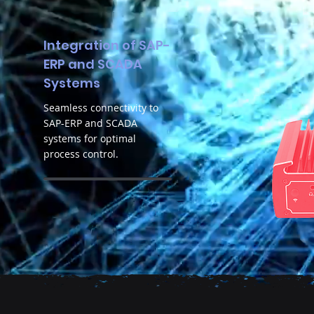
Integration of SAP-
ERP and SCADA
Systems
Seamless connectivity to
SAP-ERP and SCADA
systems for optimal
process control.